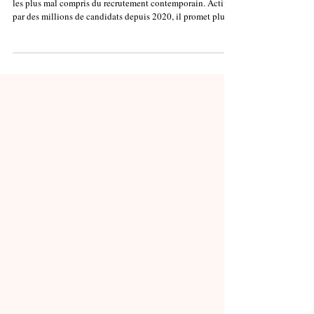
Le badge Open to Work sur LinkedIn est l'un des signaux
les plus mal compris du recrutement contemporain. Activé
par des millions de candidats depuis 2020, il promet plus
de visibilité auprès des recruteurs. Dans la pratique, il
envoie un signal ambivalent que peu de candidats
anticipent, et que peu de recruteurs nomment ouvertement.
Cet article fait le point pour les deux faces du marché : ce
que le badge dit, ce qu'il coûte, et comment l'utiliser sans
qu'il se retourne cont