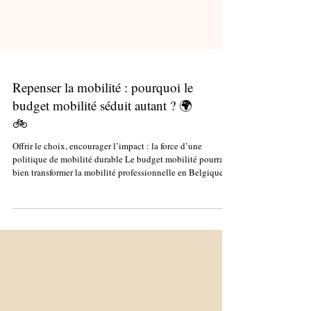
Repenser la mobilité : pourquoi le
budget mobilité séduit autant ? 🌍
🚲
Offrir le choix, encourager l’impact : la force d’une
politique de mobilité durable Le budget mobilité pourrait
bien transformer la mobilité professionnelle en Belgique.
Entre flexibilité, fiscalité avantageuse et attractivité RH, il
devient un levier clé pour les entreprises souhaitant attirer
et retenir des talents. Chez 2BeGood , cabinet de
recrutement actif à Liège, Namur, Charleroi, Luxembourg
et dans le Brabant wallon, nous vous partageons les
informations essentielle