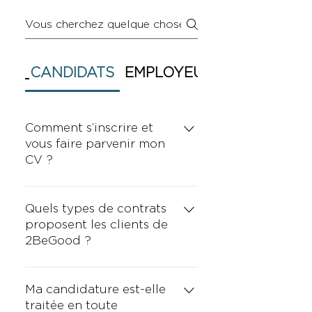
CANDIDATS
EMPLOYEURS
Comment s’inscrire et
vous faire parvenir mon
CV ?
Nous vous invitons à cliquer sur
l’onglet « candidature
Quels types de contrats
spontanée » ou à postuler
proposent les clients de
directement à une offre
2BeGood ?
d’emploi qui correspond à votre
Nos clients vous proposent
profil.
toujours un CDI temps plein au
Ma candidature est-elle
sein de leur structure. Vous
traitée en toute