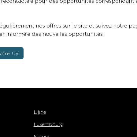
e recontacté·e pour des opportunités correspondant 
égulièrement nos offres sur le site et suivez notre p
ter informé·e des nouvelles opportunités !
otre CV
Liège
Luxembourg
Namur