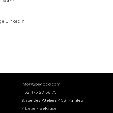
à votre
age LinkedIn
info@2begood.com
+32 475 20 38 75
9, rue des Ateliers 4031 Angleur
/ Liege -
Belgique