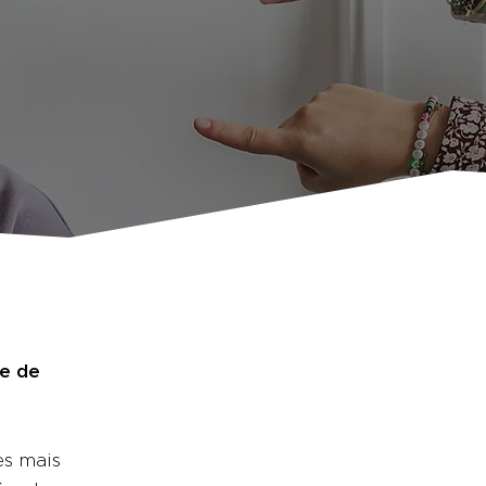
se de
es mais