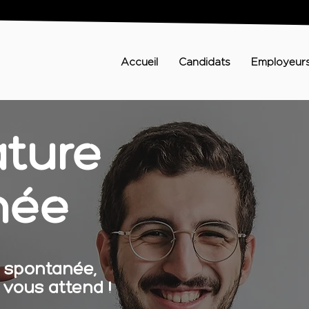
Accueil
Candidats
Employeur
ture
née
 spontanée,
 vous attend !