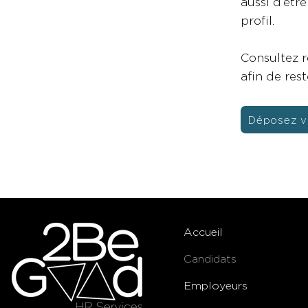
aussi d’êtr
profil.
Consultez r
afin de res
Déposez v
Accueil
Candidats
Employeurs