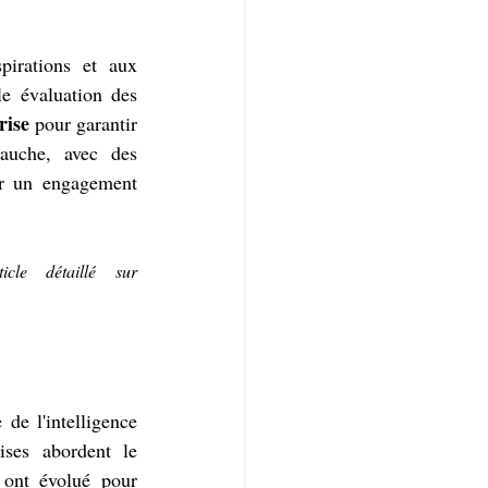
irations et aux 
e évaluation des 
rise
 pour garantir 
auche, avec des 
er un engagement 
Pour en savoir plus sur l'importance de l'expérience candidat, lisez cet article détaillé sur 
e l'intelligence 
ises abordent le 
 ont évolué pour 