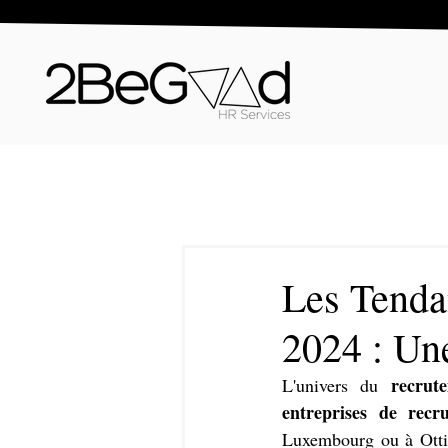
Les Tenda
2024 : Un
recrut
L'univers du 
entreprises de recr
Luxembourg ou à Ottig