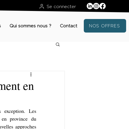
Se connecter
s
Qui sommes nous ?
Contact
NOS OFFRES
ment en
 évolue constamment, et l'année 2024 ne fera pas exception. Les 
 en province du 
velles approches 