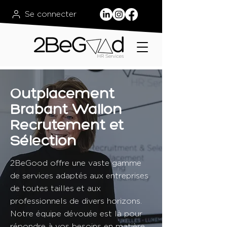
Se connecter
Outplacement
Brabant Wallon
Recrutement et
Sélection
2BeGood offre une vaste gamme
de services adaptés aux entreprises
de toutes tailles et aux
professionnels de divers horizons.
Notre équipe dévouée est là pour
répondre à vos besoins en matière