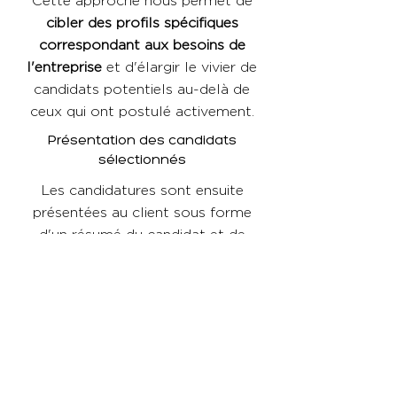
Cette approche nous permet de
cibler des profils spécifiques
correspondant aux besoins de
l'entreprise
et d'élargir le vivier de
candidats potentiels au-delà de
ceux qui ont postulé activement.
Présentation des candidats
sélectionnés
Les candidatures sont ensuite
présentées au client sous forme
d'un résumé du candidat et de
partage de son CV. Si le client
manifeste un intérêt pour le profil
proposé,
une première rencontre
est organisée au sein de l'entreprise
.
Si cette première rencontre est
concluante et que le responsable
estime que le candidat est